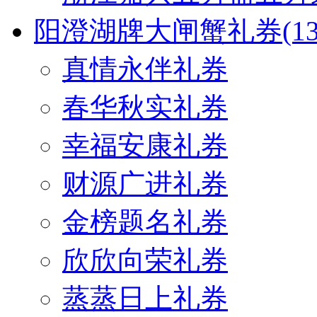
阳澄湖牌大闸蟹礼券
(1
真情永伴礼券
春华秋实礼券
幸福安康礼券
财源广进礼券
金榜题名礼券
欣欣向荣礼券
蒸蒸日上礼券