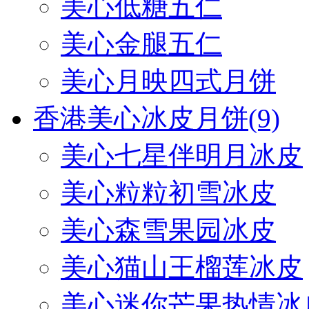
美心低糖五仁
美心金腿五仁
美心月映四式月饼
香港美心冰皮月饼
(9)
美心七星伴明月冰皮
美心粒粒初雪冰皮
美心森雪果园冰皮
美心猫山王榴莲冰皮
美心迷你芒果热情冰