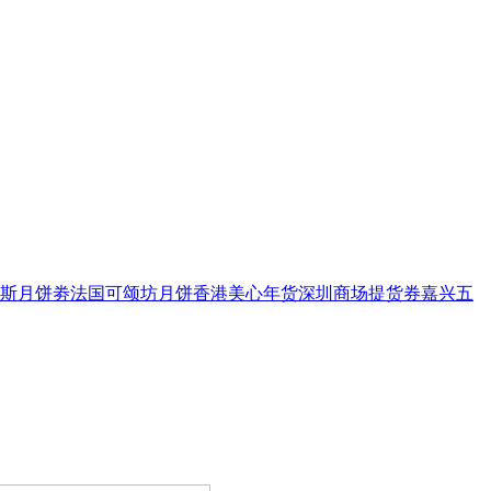
斯月饼劵
法国可颂坊月饼
香港美心年货
深圳商场提货券
嘉兴五