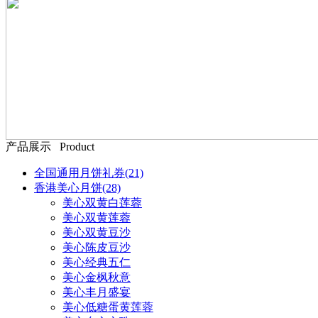
产品展示 Product
全国通用月饼礼券
(21)
香港美心月饼
(28)
美心双黄白莲蓉
美心双黄莲蓉
美心双黄豆沙
美心陈皮豆沙
美心经典五仁
美心金枫秋意
美心丰月盛宴
美心低糖蛋黄莲蓉