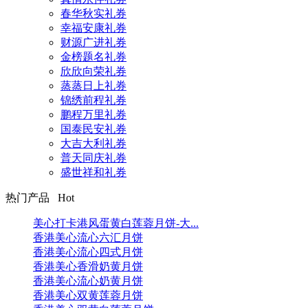
春华秋实礼券
幸福安康礼券
财源广进礼券
金榜题名礼券
欣欣向荣礼券
蒸蒸日上礼券
锦绣前程礼券
鹏程万里礼券
国泰民安礼券
大吉大利礼券
普天同庆礼券
盛世祥和礼券
热门产品 Hot
美心打卡港风蛋黄白莲蓉月饼-大...
香港美心流心六汇月饼
香港美心流心四式月饼
香港美心香滑奶黄月饼
香港美心流心奶黄月饼
香港美心双黄莲蓉月饼