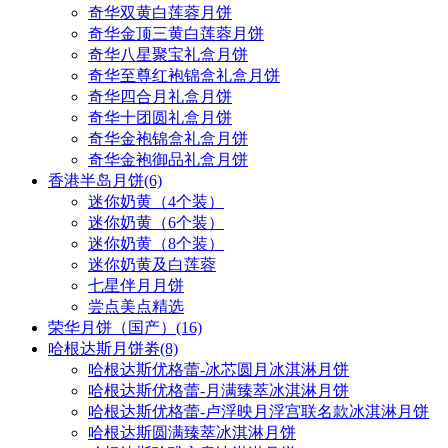
奇华双黄白莲蓉月饼
奇华金顶三黄白莲蓉月饼
奇华八星聚宝礼盒月饼
奇华至尊红袍锦盒礼盒月饼
奇华四合月礼盒月饼
奇华十团圆礼盒月饼
奇华金袍锦盒礼盒月饼
奇华金袍御品礼盒月饼
香港半岛月饼
(6)
迷你奶黄（4个装）
迷你奶黄（6个装）
迷你奶黄（8个装）
迷你奶黄及白莲蓉
七星伴月月饼
尝点美点精选
荣华月饼（国产）
(16)
哈根达斯月饼劵
(8)
哈根达斯优格蕾-冰芯圆月冰淇淋月饼
哈根达斯优格蕾-月满臻萃冰淇淋月饼
哈根达斯优格蕾-卢浮映月浮宫联名款冰淇淋月饼
哈根达斯圆满臻萃冰淇淋月饼