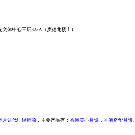
光文体中心三层322A（麦德龙楼上）
是月饼代理经销商
，主要产品有：
香港美心月饼
，
香港奇华月饼