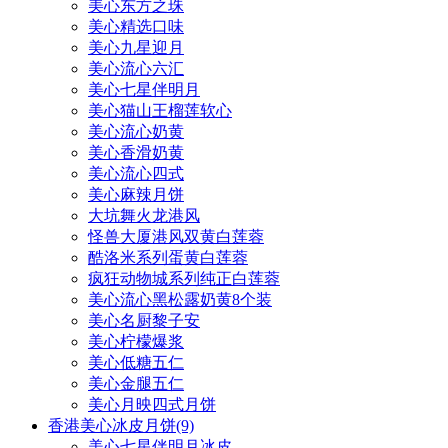
美心东方之珠
美心精选口味
美心九星迎月
美心流心六汇
美心七星伴明月
美心猫山王榴莲软心
美心流心奶黄
美心香滑奶黄
美心流心四式
美心麻辣月饼
大坑舞火龙港风
怪兽大厦港风双黄白莲蓉
酷洛米系列蛋黄白莲蓉
疯狂动物城系列纯正白莲蓉
美心流心黑松露奶黄8个装
美心名厨黎子安
美心柠檬爆浆
美心低糖五仁
美心金腿五仁
美心月映四式月饼
香港美心冰皮月饼
(9)
美心七星伴明月冰皮