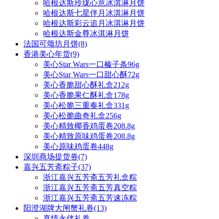
哈根达斯玲珑心意冰淇淋月饼
哈根达斯七星伴月冰淇淋月饼
哈根达斯彩云追月冰淇淋月饼
哈根达斯金尊冰淇淋月饼
法国可颂坊月饼
(8)
香港美心年货
(9)
美心Star Wars一口榛子条96g
美心Star Wars一口甜心酥72g
美心香脆甜心酥礼盒212g
美心香脆果仁酥礼盒178g
美心松脆三重奏礼盒331g
美心松脆曲奇礼盒256g
美心精致椰香鸡蛋卷208.8g
美心精致原味鸡蛋卷208.8g
美心原味鸡蛋卷448g
深圳商场提货券
(7)
嘉兴五芳斋粽子
(37)
浙江嘉兴五芳斋五芳礼盒粽
浙江嘉兴五芳斋五芳真空粽
浙江嘉兴五芳斋五芳速冻粽
阳澄湖牌大闸蟹礼券
(13)
真情永伴礼券