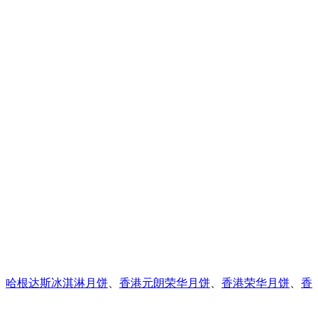
、
哈根达斯冰淇淋月饼
、
香港元朗荣华月饼
、
香港荣华月饼
、
香