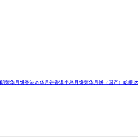
朗荣华月饼
香港奇华月饼
香港半岛月饼
荣华月饼（国产）
哈根达