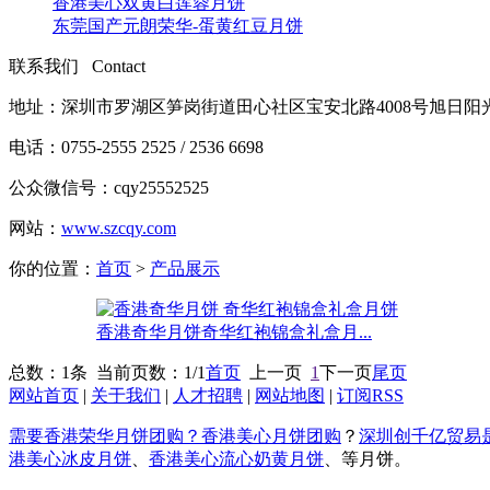
香港美心双黄白莲蓉月饼
东莞国产元朗荣华-蛋黄红豆月饼
联系我们 Contact
地址：深圳市罗湖区笋岗街道田心社区宝安北路4008号旭日阳
电话：0755-2555 2525 / 2536 6698
公众微信号：cqy25552525
网站：
www.szcqy.com
你的位置：
首页
>
产品展示
香港奇华月饼奇华红袍锦盒礼盒月...
总数：1条 当前页数：
1
/1
首页
上一页
1
下一页
尾页
网站首页
|
关于我们
|
人才招聘
|
网站地图
|
订阅RSS
需要香港荣华月饼团购？
香港美心月饼团购
？
深圳创千亿贸易
港美心冰皮月饼
、
香港美心流心奶黄月饼
、等月饼。